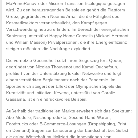
MaPrimeRénov’ oder Mission Transition Écologique getragen
wird. Zu den herausragenden Beispielen gehört die Plattform
Greez, gegründet von Noémie Arnal, die die Fähigkeit des
Kosmetiksektors veranschaulicht, den Kampf gegen
Verschwendung neu zu erfinden. Im Bereich der energetischen
Sanierung unterstützt Happy Home Conseils (Mickael Hermant
und William Masson) Privatpersonen, die ihre Energieeffizienz
steigern möchten: die Nachfrage explodiert.
Die vernetzte Gesundheit setzt ihren Siegeszug fort. Qoeur,
gegründet von Nicolas Thouvenot und Kamel Ouchefoun,
profitiert von der Unterstützung lokaler Netzwerke und folgt
einem verstärkten Begleitansatz nach der Pandemie. Im
Sportbereich steigert der Effekt der Olympischen Spiele die
Kreativität und Initiative: Keyena, unterstützt von Coralie
Gassama, ist ein eindrucksvolles Beispiel.
Außerhalb der traditionellen Märkte erweitert sich das Spektrum:
Abo-Modelle, Nischenprodukte, Second-Hand-Waren,
Foodtrucks oder E-Commerce-Lösungen (Dropshipping, Print
on Demand) tragen zur Erneuerung der Landschaft bei. Selbst
die grüne Wirtschaft multipliziert die Innovationen, von