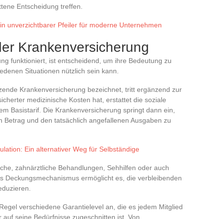
ttene Entscheidung treffen.
Ein unverzichtbarer Pfeiler für moderne Unternehmen
der Krankenversicherung
ng funktioniert, ist entscheidend, um ihre Bedeutung zu
iedenen Situationen nützlich sein kann.
zende Krankenversicherung bezeichnet, tritt ergänzend zur
sicherter medizinische Kosten hat, erstattet die soziale
em Basistarif. Die Krankenversicherung springt dann ein,
n Betrag und den tatsächlich angefallenen Ausgaben zu
lation: Ein alternativer Weg für Selbständige
he, zahnärztliche Behandlungen, Sehhilfen oder auch
s Deckungsmechanismus ermöglicht es, die verbleibenden
eduzieren.
Regel verschiedene Garantielevel an, die es jedem Mitglied
 auf seine Bedürfnisse zugeschnitten ist. Von