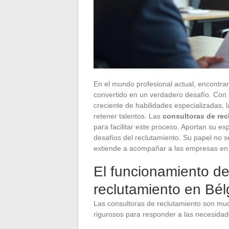
En el mundo profesional actual, encontra
convertido en un verdadero desafío. Con
creciente de habilidades especializadas,
retener talentos. Las
consultoras de rec
para facilitar este proceso. Aportan su e
desafíos del reclutamiento. Su papel no se
extiende a acompañar a las empresas en 
El funcionamiento de
reclutamiento en Bél
Las consultoras de reclutamiento son m
rigurosos para responder a las necesidad