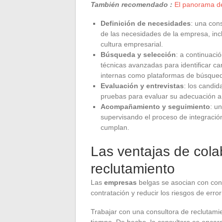
También recomendado :
El panorama de
Definición de necesidades
: una con
de las necesidades de la empresa, incl
cultura empresarial.
Búsqueda y selección
: a continuaci
técnicas avanzadas para identificar c
internas como plataformas de búsque
Evaluación y entrevistas
: los candid
pruebas para evaluar su adecuación a 
Acompañamiento y seguimiento
: u
supervisando el proceso de integració
cumplan.
Las ventajas de cola
reclutamiento
Las
empresas
belgas se asocian con cons
contratación y reducir los riesgos de erro
Trabajar con una consultora de reclutami
tiempo. De hecho, la consultora se encarg