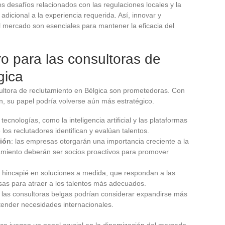
Los desafíos relacionados con las regulaciones locales y la
dicional a la experiencia requerida. Así, innovar y
l mercado son esenciales para mantener la eficacia del
ro para las consultoras de
gica
ultora de reclutamiento en Bélgica son prometedoras. Con
, su papel podría volverse aún más estratégico.
tecnologías, como la inteligencia artificial y las plataformas
 los reclutadores identifican y evalúan talentos.
sión
: las empresas otorgarán una importancia creciente a la
utamiento deberán ser socios proactivos para promover
á hincapié en soluciones a medida, que respondan a las
as para atraer a los talentos más adecuados.
: las consultoras belgas podrían considerar expandirse más
atender necesidades internacionales.
ica juegan un papel crucial en la dinamización del mercado