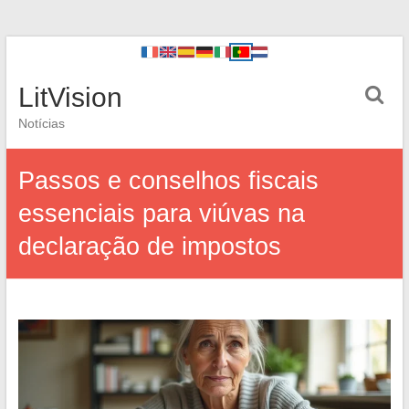
LitVision
Notícias
Passos e conselhos fiscais
essenciais para viúvas na
declaração de impostos