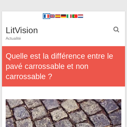
LitVision
Actualité
Quelle est la différence entre le
pavé carrossable et non
carrossable ?