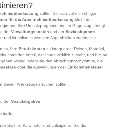
timieren?
itnehmerüberlassung
sollten Sie sich auf die richtigen
hner für die Arbeitnehmerüberlassung
bleibt der
en
tjm
und Ihre Umsatzprognose ein: Im Gegenzug zerlegt
g der
Verwaltungskosten
und der
Sozialabgaben
.
bar und ist online in wenigen Augenblicken zugänglich.
n es, Ihre
Berufskosten
zu integrieren: Reisen, Material,
chtet den Anteil, der Ihnen wirklich zusteht, und hilft bei
e gehen weiter, indem sie den Abrechnungsrhythmus, die
essatzes
oder die Auswirkungen der
Einkommensteuer
 in diesen Werkzeugen suchen sollten:
d der
Sozialabgaben
ehalts
ren Sie Ihre Parameter und antizipieren Sie die