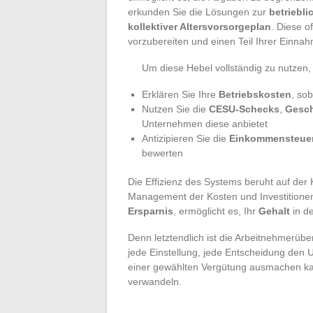
erkunden Sie die Lösungen zur
betriebli
kollektiver Altersvorsorgeplan
. Diese o
vorzubereiten und einen Teil Ihrer Einnahm
Um diese Hebel vollständig zu nutzen, 
Erklären Sie Ihre
Betriebskosten
, sob
Nutzen Sie die
CESU-Schecks
,
Gesc
Unternehmen diese anbietet
Antizipieren Sie die
Einkommensteue
bewerten
Die Effizienz des Systems beruht auf der
Management der Kosten und Investitione
Ersparnis
, ermöglicht es, Ihr
Gehalt
in d
Denn letztendlich ist die Arbeitnehmerüber
jede Einstellung, jede Entscheidung den
einer gewählten Vergütung ausmachen kann.
verwandeln.