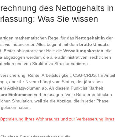
erechnung des Nettogehalts in
rlassung: Was Sie wissen
igartigen mathematischen Regel für das
Nettogehalt in der
 ist viel nuancierter. Alles beginnt mit dem
brutto Umsatz
,
 Erster obligatorischer Halt: die
Verwaltungskosten
, die
a
abgezogen werden, die alle administrativen, rechtlichen
ecken und von Struktur zu Struktur variieren.
lversicherung, Rente, Arbeitslosigkeit, CSG-CRDS. Ihr Anteil
rags, aber ihr Niveau hängt vom Status, der jährlichen
m Aktivitätsvolumen ab. An diesem Punkt ist Klarheit
gbare Einkommen
vorherzusagen. Viele Berater entdecken
chen Simulation, weil sie die Abzüge, die in jeder Phase
 gelesen haben.
r Optimierung Ihres Wohnraums und zur Verbesserung Ihres
Sie einen Simulationsrechner für die