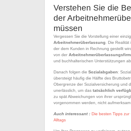
Verstehen Sie die B
der Arbeitnehmerübe
müssen
Vergessen Sie die Vorstellung einer einz
Arbeitnehmerüberlassung
. Die Realität
der dem Kunden in Rechnung gestellt wird.
von der
Arbeitnehmerüberlassungsfirm
und buchhalterischen Unterstützungen abd
Danach folgen die
Sozialabgaben
: Sozia
übersteigt häufig die Hälfte des Bruttobet
Obergrenze der Sozialversicherung und de
unerlässlich, um das
tatsächlich verfü
zu spät Abweichungen von ihrer ursprüngli
vorgenommen werden, nicht aufmerksam
Auch interessant :
Die besten Tipps zu
Alltags
Um Ihre Prognosen zu verfeinern, nutzen 