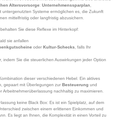
chen Altersvorsorge
:
Unternehmenssparplan
,
ft untergenutzten Systeme ermöglichen es, die Zukunft
en mittelfristig oder langfristig abzusichern.
behalten Sie diese Reflexe im Hinterkopf:
ald sie anfallen
henkgutscheine
oder
Kultur-Schecks
, falls Ihr
r
, indem Sie die steuerlichen Auswirkungen jeder Option
 Kombination dieser verschiedenen Hebel. Ein aktives
n, gepaart mit Überlegungen zur
Besteuerung
und
er Arbeitnehmerüberlassung nachhaltig zu maximieren.
lassung keine Black Box: Es ist ein Spielplatz, auf dem
 Unterschied zwischen einem erlittenen Einkommen und
 Es liegt an Ihnen, die Komplexität in einen Vorteil zu