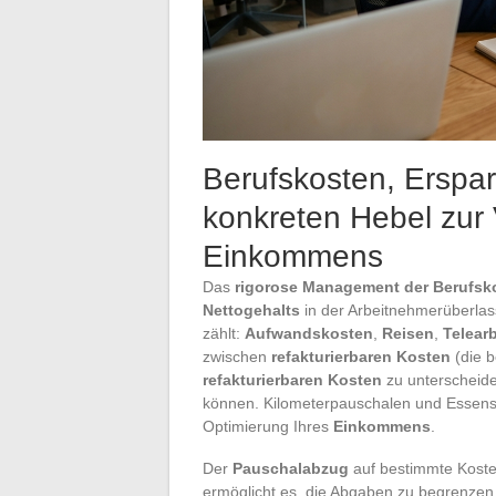
Berufskosten, Erspa
konkreten Hebel zur
Einkommens
Das
rigorose Management der Berufsk
Nettogehalts
in der Arbeitnehmerüberlass
zählt:
Aufwandskosten
,
Reisen
,
Telearb
zwischen
refakturierbaren Kosten
(die 
refakturierbaren Kosten
zu unterscheide
können. Kilometerpauschalen und Essens
Optimierung Ihres
Einkommens
.
Der
Pauschalabzug
auf bestimmte Koste
ermöglicht es, die Abgaben zu begrenzen