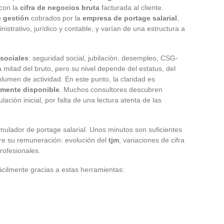
con la
cifra de negocios bruta
facturada al cliente.
 gestión
cobrados por la
empresa de portage salarial
,
trativo, jurídico y contable, y varían de una estructura a
 sociales
: seguridad social, jubilación, desempleo, CSG-
mitad del bruto, pero su nivel depende del estatus, del
volumen de actividad. En este punto, la claridad es
lmente disponible
. Muchos consultores descubren
ción inicial, por falta de una lectura atenta de las
imulador de portage salarial. Unos minutos son suficientes
bre su remuneración: evolución del
tjm
, variaciones de cifra
rofesionales.
ácilmente gracias a estas herramientas: