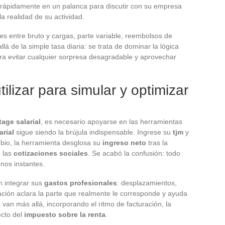
e rápidamente en un palanca para discutir con su empresa
a realidad de su actividad.
es entre bruto y cargas, parte variable, reembolsos de
llá de la simple tasa diaria: se trata de dominar la lógica
ra evitar cualquier sorpresa desagradable y aprovechar
lizar para simular y optimizar
age salarial
, es necesario apoyarse en las herramientas
arial
sigue siendo la brújula indispensable. Ingrese su
tjm
y
mbio, la herramienta desglosa su
ingreso neto
tras la
 las
cotizaciones sociales
. Se acabó la confusión: todo
unos instantes.
n integrar sus
gastos profesionales
: desplazamientos,
ación aclara la parte que realmente le corresponde y ayuda
 van más allá, incorporando el ritmo de facturación, la
ecto del
impuesto sobre la renta
.