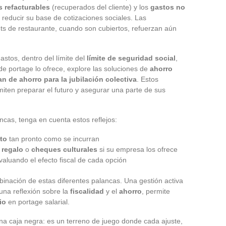
s refacturables
(recuperados del cliente) y los
gastos no
reducir su base de cotizaciones sociales. Las
ets de restaurante, cuando son cubiertos, refuerzan aún
astos, dentro del límite del
límite de seguridad social
,
 de portage lo ofrece, explore las soluciones de
ahorro
an de ahorro para la jubilación colectiva
. Estos
miten preparar el futuro y asegurar una parte de sus
cas, tenga en cuenta estos reflejos:
to
tan pronto como se incurran
 regalo
o
cheques culturales
si su empresa los ofrece
aluando el efecto fiscal de cada opción
binación de estas diferentes palancas. Una gestión activa
 una reflexión sobre la
fiscalidad
y el
ahorro
, permite
io
en portage salarial.
 una caja negra: es un terreno de juego donde cada ajuste,