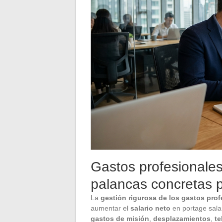
Gastos profesionales,
palancas concretas 
La
gestión rigurosa de los gastos prof
aumentar el
salario neto
en portage salar
gastos de misión
,
desplazamientos
,
te