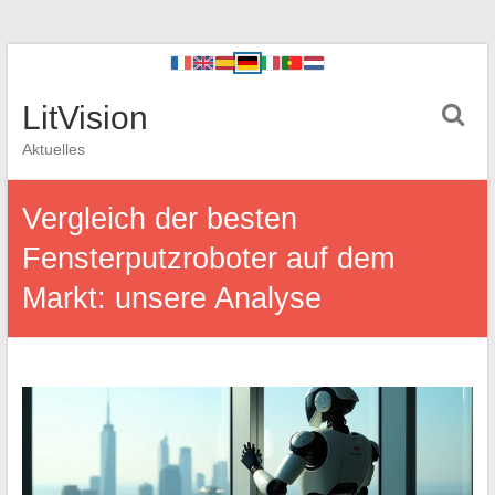
LitVision
Aktuelles
Vergleich der besten
Fensterputzroboter auf dem
Markt: unsere Analyse