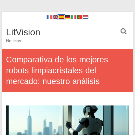
LitVision
Noticias
Comparativa de los mejores
robots limpiacristales del
mercado: nuestro análisis