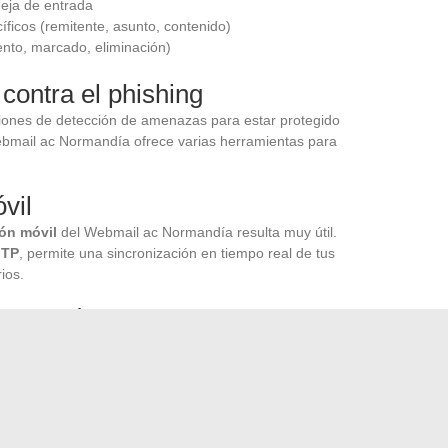
deja de entrada
íficos (remitente, asunto, contenido)
nto, marcado, eliminación)
contra el phishing
pciones de detección de amenazas para estar protegido
ebmail ac Normandía ofrece varias herramientas para
vil
ión móvil
del Webmail ac Normandía resulta muy útil.
TP
, permite una sincronización en tiempo real de tus
ios.
avanzada
ntrar rápidamente correos electrónicos específicos. Esta
clave, fecha, remitente y otros criterios, facilitando así la
l uso de tu correo académico en Normandía, garantizando la
es.