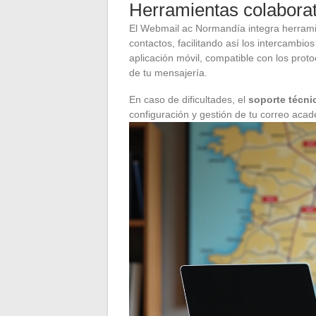
Herramientas colaborat
El Webmail ac Normandía integra herramie
contactos, facilitando así los intercambio
aplicación móvil, compatible con los pro
de tu mensajería.
En caso de dificultades, el
soporte técni
configuración y gestión de tu correo ac