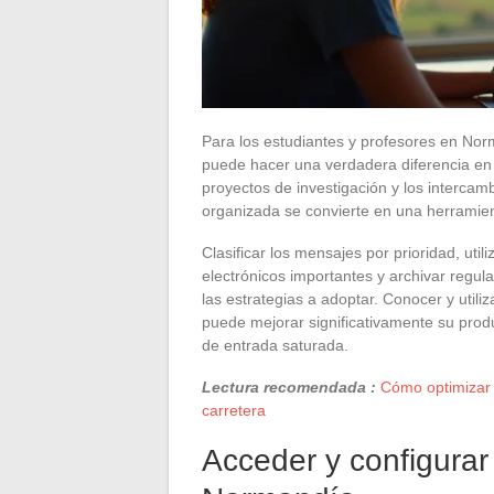
Para los estudiantes y profesores en Nor
puede hacer una verdadera diferencia en la
proyectos de investigación y los intercam
organizada se convierte en una herramien
Clasificar los mensajes por prioridad, util
electrónicos importantes y archivar regu
las estrategias a adoptar. Conocer y util
puede mejorar significativamente su produ
de entrada saturada.
Lectura recomendada :
Cómo optimizar 
carretera
Acceder y configura