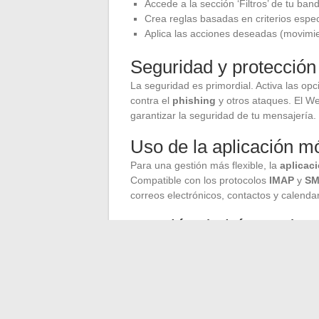
Accede a la sección ‘Filtros’ de tu ban
Crea reglas basadas en criterios espec
Aplica las acciones deseadas (movimie
Seguridad y protección 
La seguridad es primordial. Activa las o
contra el
phishing
y otros ataques. El W
garantizar la seguridad de tu mensajería.
Uso de la aplicación mó
Para una gestión más flexible, la
aplicac
Compatible con los protocolos
IMAP
y
SM
correos electrónicos, contactos y calendar
Función de búsqueda 
Utiliza la
función de búsqueda
para enco
funcionalidad te permite filtrar por palabra 
navegación en tu bandeja de entrada.
Al aplicar estos consejos, optimizarás e
seguridad y eficacia de tus comunicacion