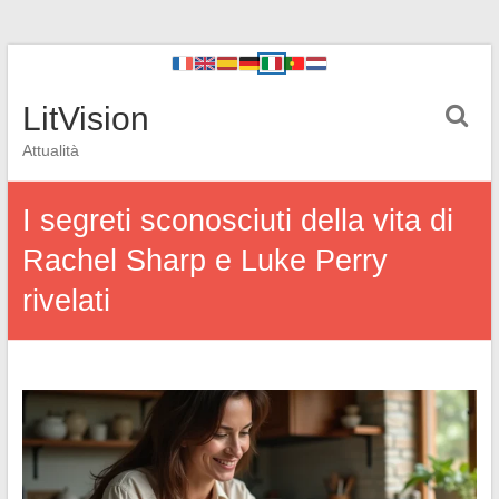
LitVision
Attualità
I segreti sconosciuti della vita di
Rachel Sharp e Luke Perry
rivelati