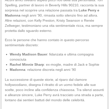
Alcuni amici svelano aspetti poco noti della sua personalità. Tori
Spelling, partner di lavoro in Beverly Hills 90210, racconta la sua
sorpresa nel scoprire una relazione passata tra
Luke Perry e
Madonna
negli anni ’90, rimasta sotto silenzio fino ad allora.
Altre relazioni, con Kelly Preston, Kristy Swanson o Renée
Zellweger, testimoniano una vita sentimentale ricca, ma sempre
protetta dallo sguardo esterno.
Ecco le persone che hanno contato in questo percorso
sentimentale discreto:
Wendy Madison Bauer
: fidanzata e ultima compagna
conosciuta
Rachel Minnie Sharp
: ex-moglie, madre di Jack e Sophie
Madonna
: relazione discreta negli anni ’90
La successione di queste storie, al riparo dal clamore
hollywoodiano, disegna il ritratto di un uomo fedele alle sue
scelte, poco incline alla confidenza chiassosa. Tra silenzi assunti
e alleanze sincere, Luke Perry avrà tracciato una strada a parte,
lontano dai sentieri battuti del mondo delle celebrità.