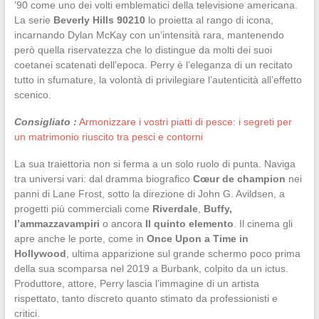
’90 come uno dei volti emblematici della televisione americana.
La serie
Beverly Hills 90210
lo proietta al rango di icona,
incarnando Dylan McKay con un’intensità rara, mantenendo
però quella riservatezza che lo distingue da molti dei suoi
coetanei scatenati dell’epoca. Perry è l’eleganza di un recitato
tutto in sfumature, la volontà di privilegiare l’autenticità all’effetto
scenico.
Consigliato :
Armonizzare i vostri piatti di pesce: i segreti per
un matrimonio riuscito tra pesci e contorni
La sua traiettoria non si ferma a un solo ruolo di punta. Naviga
tra universi vari: dal dramma biografico
Cœur de champion
nei
panni di Lane Frost, sotto la direzione di John G. Avildsen, a
progetti più commerciali come
Riverdale
,
Buffy,
l’ammazzavampiri
o ancora
Il quinto elemento
. Il cinema gli
apre anche le porte, come in
Once Upon a Time in
Hollywood
, ultima apparizione sul grande schermo poco prima
della sua scomparsa nel 2019 a Burbank, colpito da un ictus.
Produttore, attore, Perry lascia l’immagine di un artista
rispettato, tanto discreto quanto stimato da professionisti e
critici.