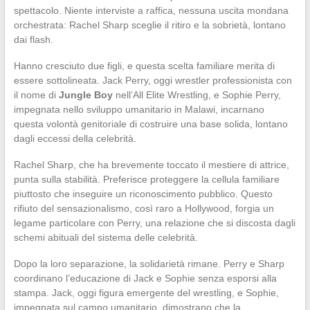
spettacolo. Niente interviste a raffica, nessuna uscita mondana
orchestrata: Rachel Sharp sceglie il ritiro e la sobrietà, lontano
dai flash.
Hanno cresciuto due figli, e questa scelta familiare merita di
essere sottolineata. Jack Perry, oggi wrestler professionista con
il nome di
Jungle Boy
nell’All Elite Wrestling, e Sophie Perry,
impegnata nello sviluppo umanitario in Malawi, incarnano
questa volontà genitoriale di costruire una base solida, lontano
dagli eccessi della celebrità.
Rachel Sharp, che ha brevemente toccato il mestiere di attrice,
punta sulla stabilità. Preferisce proteggere la cellula familiare
piuttosto che inseguire un riconoscimento pubblico. Questo
rifiuto del sensazionalismo, così raro a Hollywood, forgia un
legame particolare con Perry, una relazione che si discosta dagli
schemi abituali del sistema delle celebrità.
Dopo la loro separazione, la solidarietà rimane. Perry e Sharp
coordinano l’educazione di Jack e Sophie senza esporsi alla
stampa. Jack, oggi figura emergente del wrestling, e Sophie,
impegnata sul campo umanitario, dimostrano che la