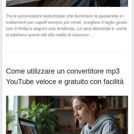
Tra le acconciature texturizzate che dominano le passerelle e i
trattamenti per capelli sempre più mirati, scegliere il taglio giusto
non si limita a seguire una tendenza. La vera domanda è: come
si adattano questi stili alla realtà di ciascuno…
Come utilizzare un convertitore mp3
YouTube veloce e gratuito con facilità