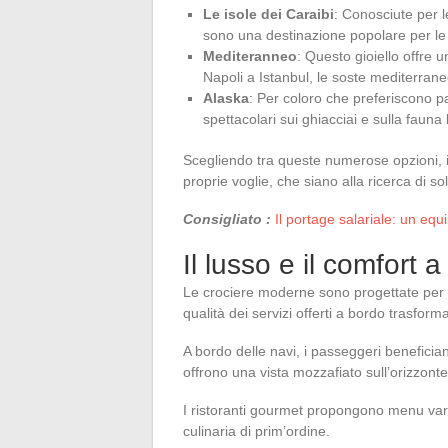
Le isole dei Caraibi
: Conosciute per l
sono una destinazione popolare per le c
Mediteranneo
: Questo gioiello offre 
Napoli a Istanbul, le soste mediterrane
Alaska
: Per coloro che preferiscono pa
spettacolari sui ghiacciai e sulla fauna 
Scegliendo tra queste numerose opzioni, i
proprie voglie, che siano alla ricerca di so
Consigliato :
Il portage salariale: un equil
Il lusso e il comfort 
Le crociere moderne sono progettate per of
qualità dei servizi offerti a bordo trasfo
A bordo delle navi, i passeggeri beneficia
offrono una vista mozzafiato sull’orizzont
I ristoranti gourmet propongono menu var
culinaria di prim’ordine.