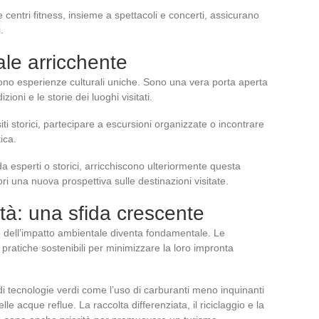
e centri fitness, insieme a spettacoli e concerti, assicurano
.
ale arricchente
ffrono esperienze culturali uniche. Sono una vera porta aperta
ioni e le storie dei luoghi visitati.
iti storici, partecipare a escursioni organizzate o incontrare
ica.
 esperti o storici, arricchiscono ulteriormente questa
ri una nuova prospettiva sulle destinazioni visitate.
ità: una sfida crescente
e dell’impatto ambientale diventa fondamentale. Le
ratiche sostenibili per minimizzare la loro impronta
e di tecnologie verdi come l’uso di carburanti meno inquinanti
elle acque reflue. La raccolta differenziata, il riciclaggio e la