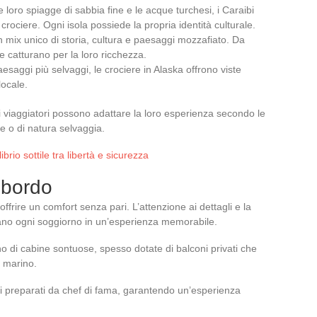
e loro spiagge di sabbia fine e le acque turchesi, i Caraibi
rociere. Ogni isola possiede la propria identità culturale.
un mix unico di storia, cultura e paesaggi mozzafiato. Da
e catturano per la loro ricchezza.
esaggi più selvaggi, le crociere in Alaska offrono viste
locale.
 viaggiatori possono adattare la loro esperienza secondo le
le o di natura selvaggia.
ibrio sottile tra libertà e sicurezza
a bordo
frire un comfort senza pari. L’attenzione ai dettagli e la
rmano ogni soggiorno in un’esperienza memorabile.
no di cabine sontuose, spesso dotate di balconi privati che
e marino.
i preparati da chef di fama, garantendo un’esperienza