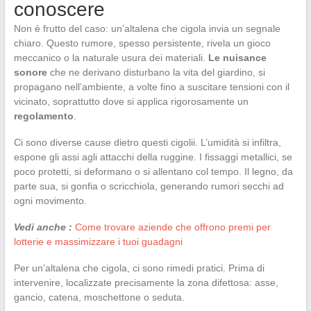
conoscere
Non è frutto del caso: un’altalena che cigola invia un segnale
chiaro. Questo rumore, spesso persistente, rivela un gioco
meccanico o la naturale usura dei materiali.
Le nuisance
sonore
che ne derivano disturbano la vita del giardino, si
propagano nell’ambiente, a volte fino a suscitare tensioni con il
vicinato, soprattutto dove si applica rigorosamente un
regolamento
.
Ci sono diverse cause dietro questi cigolii. L’umidità si infiltra,
espone gli assi agli attacchi della ruggine. I fissaggi metallici, se
poco protetti, si deformano o si allentano col tempo. Il legno, da
parte sua, si gonfia o scricchiola, generando rumori secchi ad
ogni movimento.
Vedi anche :
Come trovare aziende che offrono premi per
lotterie e massimizzare i tuoi guadagni
Per un’altalena che cigola, ci sono rimedi pratici. Prima di
intervenire, localizzate precisamente la zona difettosa: asse,
gancio, catena, moschettone o seduta.