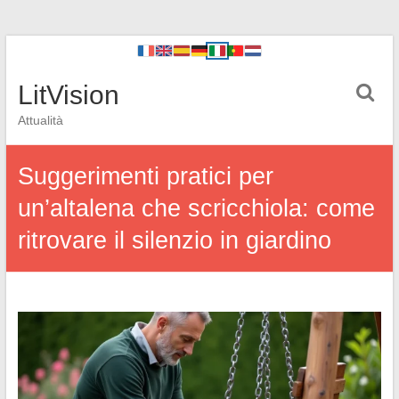
LitVision
Attualità
Suggerimenti pratici per
un’altalena che scricchiola: come
ritrovare il silenzio in giardino