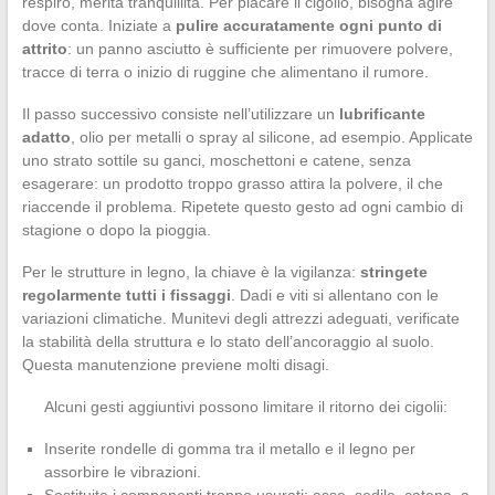
respiro, merita tranquillità. Per placare il cigolio, bisogna agire
dove conta. Iniziate a
pulire accuratamente ogni punto di
attrito
: un panno asciutto è sufficiente per rimuovere polvere,
tracce di terra o inizio di ruggine che alimentano il rumore.
Il passo successivo consiste nell’utilizzare un
lubrificante
adatto
, olio per metalli o spray al silicone, ad esempio. Applicate
uno strato sottile su ganci, moschettoni e catene, senza
esagerare: un prodotto troppo grasso attira la polvere, il che
riaccende il problema. Ripetete questo gesto ad ogni cambio di
stagione o dopo la pioggia.
Per le strutture in legno, la chiave è la vigilanza:
stringete
regolarmente tutti i fissaggi
. Dadi e viti si allentano con le
variazioni climatiche. Munitevi degli attrezzi adeguati, verificate
la stabilità della struttura e lo stato dell’ancoraggio al suolo.
Questa manutenzione previene molti disagi.
Alcuni gesti aggiuntivi possono limitare il ritorno dei cigolii:
Inserite rondelle di gomma tra il metallo e il legno per
assorbire le vibrazioni.
Sostituite i componenti troppo usurati: asse, sedile, catena, a