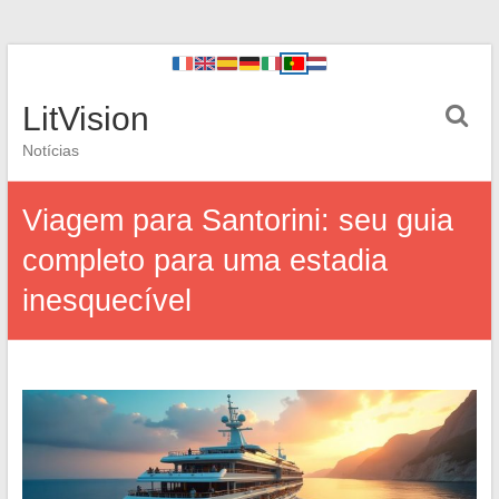
LitVision
Notícias
Viagem para Santorini: seu guia
completo para uma estadia
inesquecível