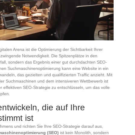
gitalen Arena ist die Optimierung der Sichtbarkeit Ihrer
zwingende Notwendigkeit. Die Spitzenplätze in den
ufall, sondern das Ergebnis einer gut durchdachten SEO-
chen Suchmaschinenoptimierung kann eine Website in ein
ndeln, das gezielten und qualifizierten Traffic anzieht. Mit
er Suchmaschinen und dem intensiveren Wettbewerb ist
er effektiven SEO-Strategie zu entschlüsseln, um das volle
pfen.
ntwickeln, die auf Ihre
timmt ist
nehmens und richten Sie Ihre SEO-Strategie darauf aus,
hmaschinenoptimierung (SEO)
ist kein Monolith, sondern