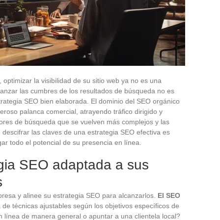
 optimizar la visibilidad de su sitio web ya no es una
canzar las cumbres de los resultados de búsqueda no es
estrategia SEO bien elaborada. El dominio del SEO orgánico
roso palanca comercial, atrayendo tráfico dirigido y
otores de búsqueda que se vuelven más complejos y las
, descifrar las claves de una estrategia SEO efectiva es
 todo el potencial de su presencia en línea.
egia SEO adaptada a sus
s
presa y alinee su estrategia SEO para alcanzarlos.
El SEO
de técnicas ajustables según los objetivos específicos de
 línea de manera general o apuntar a una clientela local?