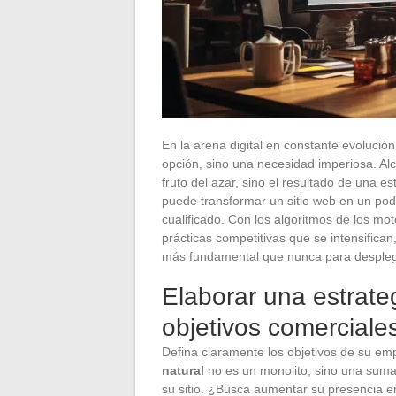
En la arena digital en constante evolución,
opción, sino una necesidad imperiosa. Al
fruto del azar, sino el resultado de una 
puede transformar un sitio web en un pode
cualificado. Con los algoritmos de los m
prácticas competitivas que se intensifican
más fundamental que nunca para desplegar
Elaborar una estrat
objetivos comerciale
Defina claramente los objetivos de su em
natural
no es un monolito, sino una suma 
su sitio. ¿Busca aumentar su presencia en