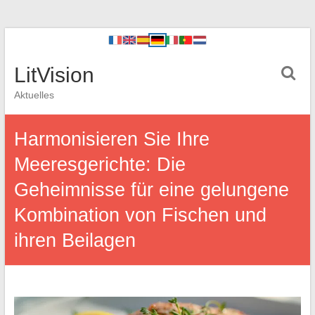
LitVision
Aktuelles
Harmonisieren Sie Ihre
Meeresgerichte: Die
Geheimnisse für eine gelungene
Kombination von Fischen und
ihren Beilagen