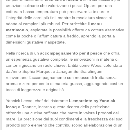
creazioni culinarie che valorizzano i pesci. Optare per una
cottura a bassa temperatura può preservare la texture e
l’integrità delle carni più fini, mentre la rosolatura vivace si
adatta ai campioni più robusti. Per arricchire il
menu
matrimonio
, esplorate le possibilità offerte da cotture alternative
come la poché o l’affumicatura a freddo, aprendo la porta a
dimensioni gustative inaspettate.
Nella ricerca di un
accompagnamento per il pesce
che offra
un’esperienza gustativa completa, le innovazioni in materia di
contorni giocano un ruolo chiave. Entità come Woos, cofondata
da Anne-Sophie Marquet e Janagan Suntharalingam,
reinventano l’accompagnamento con mousse di frutta senza
aroma e zero per cento di materia grassa, aggiungendo così un
tocco di leggerezza e originalità.
Yannick Lecoq, chef del ristorante
L’empreinte by Yannick
lecoq
a Roanne, incarna questa ricerca della perfezione
offrendo una cucina raffinata che mette in valore i prodotti del
mare. La precisione dei suoi condimenti e la freschezza dei suoi
prodotti sono elementi che contribuiscono all’elaborazione di un