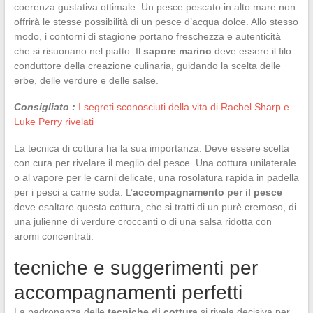
coerenza gustativa ottimale. Un pesce pescato in alto mare non
offrirà le stesse possibilità di un pesce d’acqua dolce. Allo stesso
modo, i contorni di stagione portano freschezza e autenticità
che si risuonano nel piatto. Il
sapore marino
deve essere il filo
conduttore della creazione culinaria, guidando la scelta delle
erbe, delle verdure e delle salse.
Consigliato :
I segreti sconosciuti della vita di Rachel Sharp e
Luke Perry rivelati
La tecnica di cottura ha la sua importanza. Deve essere scelta
con cura per rivelare il meglio del pesce. Una cottura unilaterale
o al vapore per le carni delicate, una rosolatura rapida in padella
per i pesci a carne soda. L’
accompagnamento per il pesce
deve esaltare questa cottura, che si tratti di un purè cremoso, di
una julienne di verdure croccanti o di una salsa ridotta con
aromi concentrati.
tecniche e suggerimenti per
accompagnamenti perfetti
La padronanza delle
tecniche di cottura
si rivela decisiva per