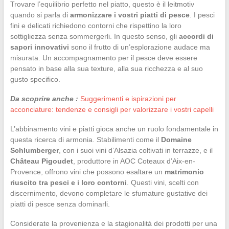
Trovare l’equilibrio perfetto nel piatto, questo è il leitmotiv
quando si parla di
armonizzare i vostri piatti di pesce
. I pesci
fini e delicati richiedono contorni che rispettino la loro
sottigliezza senza sommergerli. In questo senso, gli
accordi di
sapori innovativi
sono il frutto di un’esplorazione audace ma
misurata. Un accompagnamento per il pesce deve essere
pensato in base alla sua texture, alla sua ricchezza e al suo
gusto specifico.
Da scoprire anche :
Suggerimenti e ispirazioni per
acconciature: tendenze e consigli per valorizzare i vostri capelli
L’abbinamento vini e piatti gioca anche un ruolo fondamentale in
questa ricerca di armonia. Stabilimenti come il
Domaine
Schlumberger
, con i suoi vini d’Alsazia coltivati in terrazze, e il
Château Pigoudet
, produttore in AOC Coteaux d’Aix-en-
Provence, offrono vini che possono esaltare un
matrimonio
riuscito tra pesci e i loro contorni
. Questi vini, scelti con
discernimento, devono completare le sfumature gustative dei
piatti di pesce senza dominarli.
Considerate la provenienza e la stagionalità dei prodotti per una