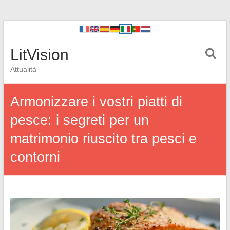
LitVision
Attualità
Armonizzare i vostri piatti di
pesce: i segreti per un
matrimonio riuscito tra pesci e
contorni