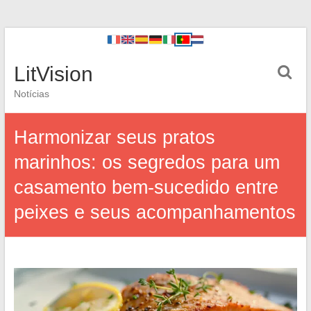
LitVision
Notícias
Harmonizar seus pratos
marinhos: os segredos para um
casamento bem-sucedido entre
peixes e seus acompanhamentos