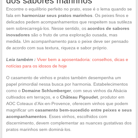
dos sabores marinhos
Encontre o equilíbrio perfeito no prato, esse é o lema quando se
fala em
harmonizar seus pratos marinhos
. Os peixes finos e
delicados pedem acompanhamentos que respeitem sua sutileza
sem sobrecarregá-los. Nesse sentido, os
acordos de sabores
inovadores
são o fruto de uma exploração ousada, mas
medida. Um acompanhamento para o peixe deve ser pensado
de acordo com sua textura, riqueza e sabor próprio.
Leia também :
Viver bem a aposentadoria: conselhos, dicas e
notícias para os idosos de hoje
O casamento de vinhos e pratos também desempenha um
papel primordial nessa busca por harmonia. Estabelecimentos
como o
Domaine Schlumberger
, com seus vinhos da Alsácia
cultivados em terraços, e o
Château Pigoudet
, produtor em
AOC Coteaux d’Aix-en-Provence, oferecem vinhos que podem
magnificar um
casamento bem-sucedido entre peixes e seus
acompanhamentos
. Esses vinhos, escolhidos com
discernimento, devem complementar as nuances gustativas dos
pratos marinhos sem dominá-los.