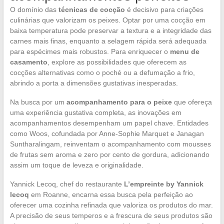
O domínio das
técnicas de cocção
é decisivo para criações
culinárias que valorizam os peixes. Optar por uma cocção em
baixa temperatura pode preservar a textura e a integridade das
carnes mais finas, enquanto a selagem rápida será adequada
para espécimes mais robustos. Para enriquecer o
menu de
casamento
, explore as possibilidades que oferecem as
cocções alternativas como o poché ou a defumação a frio,
abrindo a porta a dimensões gustativas inesperadas.
Na busca por um
acompanhamento para o peixe
que ofereça
uma experiência gustativa completa, as inovações em
acompanhamentos desempenham um papel chave. Entidades
como Woos, cofundada por Anne-Sophie Marquet e Janagan
Suntharalingam, reinventam o acompanhamento com mousses
de frutas sem aroma e zero por cento de gordura, adicionando
assim um toque de leveza e originalidade.
Yannick Lecoq, chef do restaurante
L’empreinte by Yannick
lecoq
em Roanne, encarna essa busca pela perfeição ao
oferecer uma cozinha refinada que valoriza os produtos do mar.
A precisão de seus temperos e a frescura de seus produtos são