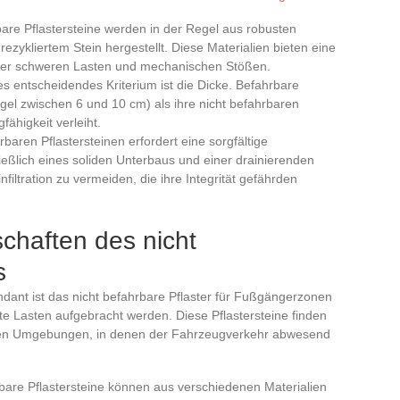
bare Pflastersteine werden in der Regel aus robusten
rezykliertem Stein hergestellt. Diese Materialien bieten eine
ber schweren Lasten und mechanischen Stößen.
res entscheidendes Kriterium ist die Dicke. Befahrbare
Regel zwischen 6 und 10 cm) als ihre nicht befahrbaren
ähigkeit verleiht.
hrbaren Pflastersteinen erfordert eine sorgfältige
ießlich eines soliden Unterbaus und einer drainierenden
ltration zu vermeiden, die ihre Integrität gefährden
schaften des nicht
s
ant ist das nicht befahrbare Pflaster für Fußgängerzonen
te Lasten aufgebracht werden. Diese Pflastersteine finden
nalen Umgebungen, in denen der Fahrzeugverkehr abwesend
rbare Pflastersteine können aus verschiedenen Materialien