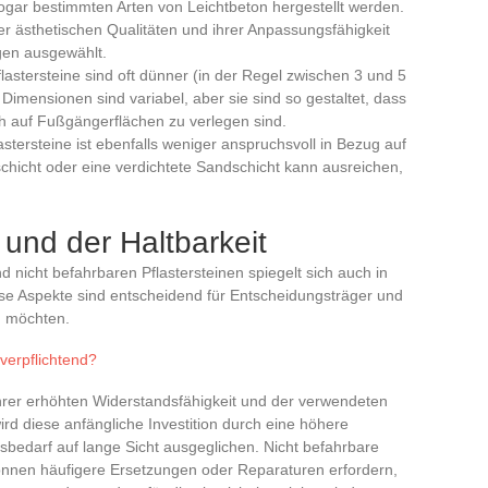
sogar bestimmten Arten von Leichtbeton hergestellt werden.
er ästhetischen Qualitäten und ihrer Anpassungsfähigkeit
en ausgewählt.
flastersteine sind oft dünner (in der Regel zwischen 3 und 5
 Dimensionen sind variabel, aber sie sind so gestaltet, dass
h auf Fußgängerflächen zu verlegen sind.
flastersteine ist ebenfalls weniger anspruchsvoll in Bezug auf
schicht oder eine verdichtete Sandschicht kann ausreichen,
 und der Haltbarkeit
 nicht befahrbaren Pflastersteinen spiegelt sich auch in
ese Aspekte sind entscheidend für Entscheidungsträger und
en möchten.
verpflichtend?
ihrer erhöhten Widerstandsfähigkeit und der verwendeten
wird diese anfängliche Investition durch eine höhere
sbedarf auf lange Sicht ausgeglichen. Nicht befahrbare
können häufigere Ersetzungen oder Reparaturen erfordern,