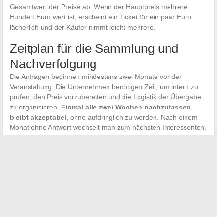
Gesamtwert der Preise ab. Wenn der Hauptpreis mehrere
Hundert Euro wert ist, erscheint ein Ticket für ein paar Euro
lächerlich und der Käufer nimmt leicht mehrere.
Zeitplan für die Sammlung und
Nachverfolgung
Die Anfragen beginnen mindestens zwei Monate vor der
Veranstaltung. Die Unternehmen benötigen Zeit, um intern zu
prüfen, den Preis vorzubereiten und die Logistik der Übergabe
zu organisieren.
Einmal alle zwei Wochen nachzufassen,
bleibt akzeptabel
, ohne aufdringlich zu werden. Nach einem
Monat ohne Antwort wechselt man zum nächsten Interessenten.
Die Tombola, die funktioniert, basiert weniger auf der Anzahl der
Preise als auf deren Kohärenz mit der anvisierten Zielgruppe.
Ein Fußballverein, der ein Karting-Training oder ein signiertes
Trikot anbietet, wird seine Käufer besser erreichen als ein
generischer Preis ohne Bezug zur Gemeinschaft. Die
Anpassung der Anfrage an dieses Kriterium verwandelt eine
banale Sammlung in ein Ereignis, auf das die Menschen jedes