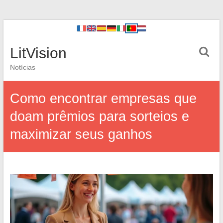
LitVision
Notícias
Como encontrar empresas que
doam prêmios para sorteios e
maximizar seus ganhos