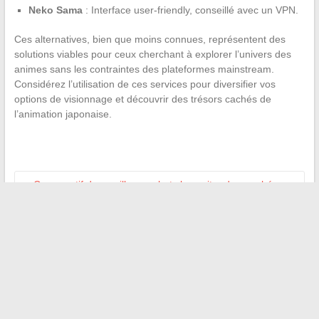
Neko Sama
: Interface user-friendly, conseillé avec un VPN.
Ces alternatives, bien que moins connues, représentent des
solutions viables pour ceux cherchant à explorer l’univers des
animes sans les contraintes des plateformes mainstream.
Considérez l’utilisation de ces services pour diversifier vos
options de visionnage et découvrir des trésors cachés de
l’animation japonaise.
←
Comparatif des meilleurs robots lave-vitre du marché :
notre analyse
L’attrait envoûtant des croisières : naviguer entre luxe et
aventure
→
Recherche