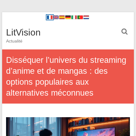
LitVision
Actualité
Disséquer l’univers du streaming
d’anime et de mangas : des
options populaires aux
alternatives méconnues