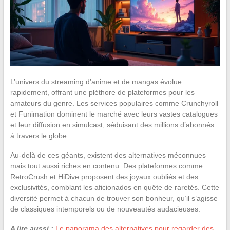
L’univers du streaming d’anime et de mangas évolue
rapidement, offrant une pléthore de plateformes pour les
amateurs du genre. Les services populaires comme Crunchyroll
et Funimation dominent le marché avec leurs vastes catalogues
et leur diffusion en simulcast, séduisant des millions d’abonnés
à travers le globe.
Au-delà de ces géants, existent des alternatives méconnues
mais tout aussi riches en contenu. Des plateformes comme
RetroCrush et HiDive proposent des joyaux oubliés et des
exclusivités, comblant les aficionados en quête de raretés. Cette
diversité permet à chacun de trouver son bonheur, qu’il s’agisse
de classiques intemporels ou de nouveautés audacieuses.
A lire aussi :
Le panorama des alternatives pour regarder des