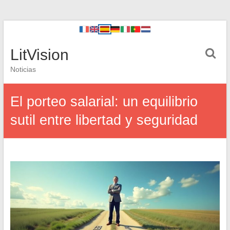
LitVision
Noticias
El porteo salarial: un equilibrio
sutil entre libertad y seguridad