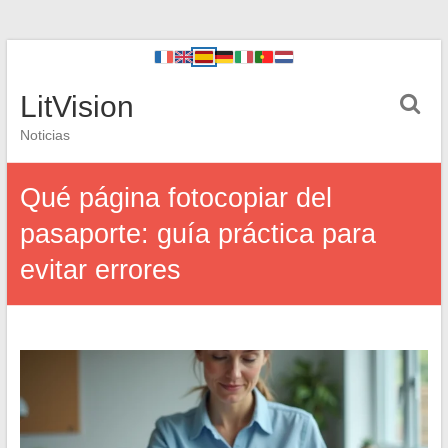
LitVision
Noticias
Qué página fotocopiar del
pasaporte: guía práctica para
evitar errores