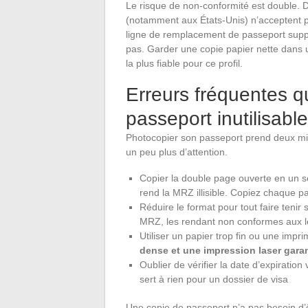
Le risque de non-conformité est double. D
(notamment aux États-Unis) n’acceptent pl
ligne de remplacement de passeport sup
pas. Garder une copie papier nette dans 
la plus fiable pour ce profil.
Erreurs fréquentes q
passeport inutilisable
Photocopier son passeport prend deux mi
un peu plus d’attention.
Copier la double page ouverte en un se
rend la MRZ illisible. Copiez chaque 
Réduire le format pour tout faire tenir s
MRZ, les rendant non conformes aux l
Utiliser un papier trop fin ou une imp
dense et une impression laser garan
Oublier de vérifier la date d’expiration
sert à rien pour un dossier de visa
Une copie de passeport n’a pas besoin d’ê