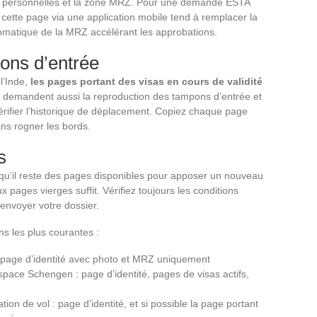
es personnelles et la zone MRZ. Pour une demande ESTA
 cette page via une application mobile tend à remplacer la
omatique de la MRZ accélérant les approbations.
ons d’entrée
l’Inde,
les pages portant des visas en cours de validité
s demandent aussi la reproduction des tampons d’entrée et
érifier l’historique de déplacement. Copiez chaque page
ans rogner les bords.
s
u’il reste des pages disponibles pour apposer un nouveau
 pages vierges suffit. Vérifiez toujours les conditions
envoyer votre dossier.
ons les plus courantes :
té : page d’identité avec photo et MRZ uniquement
ace Schengen : page d’identité, pages de visas actifs,
on de vol : page d’identité, et si possible la page portant