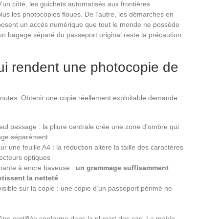
’un côté, les guichets automatisés aux frontières
us les photocopies floues. De l’autre, les démarches en
posent un accès numérique que tout le monde ne possède
un bagage séparé du passeport original reste la précaution
ui rendent une photocopie de
nutes. Obtenir une copie réellement exploitable demande
ul passage : la pliure centrale crée une zone d’ombre qui
page séparément
ur une feuille A4 : la réduction altère la taille des caractères
ecteurs optiques
rimante à encre baveuse :
un grammage suffisamment
tissent la netteté
 visible sur la copie : une copie d’un passeport périmé ne
tre certifiée conforme dans la plupart des cas. La mairie