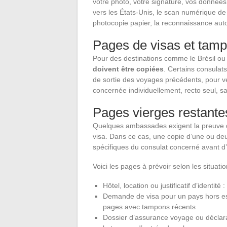
votre photo, votre signature, vos donné
vers les États-Unis, le scan numérique de
photocopie papier, la reconnaissance aut
Pages de visas et tamp
Pour des destinations comme le Brésil ou 
doivent être copiées
. Certains consulat
de sortie des voyages précédents, pour v
concernée individuellement, recto seul, s
Pages vierges restante
Quelques ambassades exigent la preuve q
visa. Dans ce cas, une copie d’une ou deux
spécifiques du consulat concerné avant d’
Voici les pages à prévoir selon les situati
Hôtel, location ou justificatif d’identi
Demande de visa pour un pays hors esp
pages avec tampons récents
Dossier d’assurance voyage ou déclarati