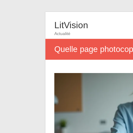
LitVision
Actualité
Quelle page photocopi