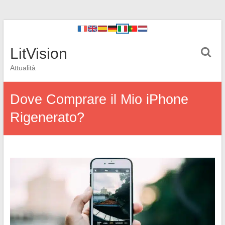
LitVision
Attualità
Dove Comprare il Mio iPhone
Rigenerato?