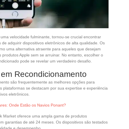
ma velocidade fulminante, tornou-se crucial encontrar
e adquirir dispositivos eletrônicos de alta qualidade. Os
mo uma alternativa atraente para aqueles que desejam
 produtos Apple sem se arruinar. No entanto, escolher o
ndicionado pode se revelar um verdadeiro desafio.
s em Recondicionamento
amento são frequentemente as melhores opções para
 plataformas se destacam por sua expertise e experiência
vos eletrônicos.
ares: Onde Estão os Navios Ponant?
ack Market oferece uma ampla gama de produtos
om garantias de até 24 meses. Os dispositivos são testados
ualidade e desempenho.