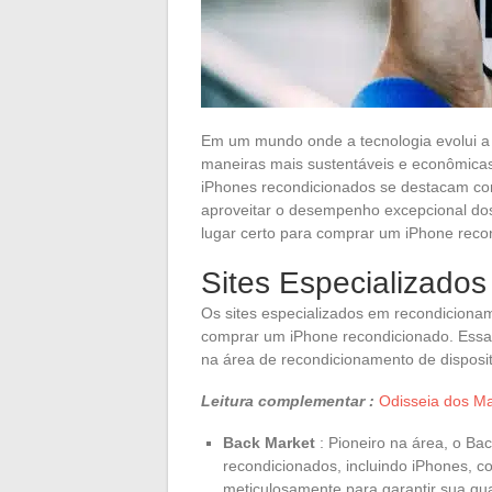
Em um mundo onde a tecnologia evolui a u
maneiras mais sustentáveis e econômicas d
iPhones recondicionados se destacam co
aproveitar o desempenho excepcional dos
lugar certo para comprar um iPhone reco
Sites Especializado
Os sites especializados em recondicion
comprar um iPhone recondicionado. Essas
na área de recondicionamento de dispositi
Leitura complementar :
Odisseia dos M
Back Market
: Pioneiro na área, o B
recondicionados, incluindo iPhones, c
meticulosamente para garantir sua q