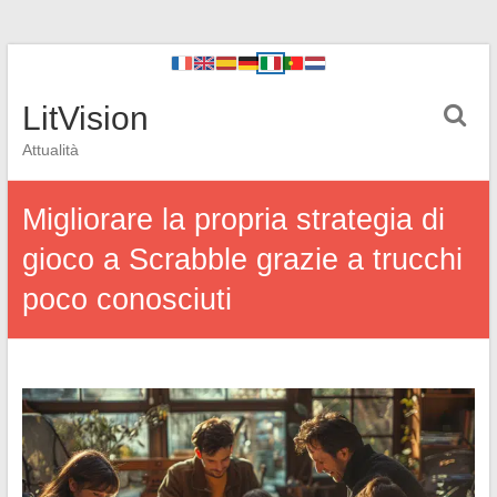
LitVision
Attualità
Migliorare la propria strategia di
gioco a Scrabble grazie a trucchi
poco conosciuti