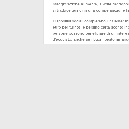
maggiorazione aumenta, a volte raddoppia
si traduce quindi in una compensazione fin
Dispositivi sociali completano l’insieme: mu
euro per turno), e persino carta sconto inte
persone possono beneficiare di un interesse
d’acquisto, anche se i buoni pasto rimang
occasioni per scalare i ranghi: moduli spe
vera ascesa nella ristorazione veloce.
Da McDonald’s, la retribuzione non si lim
evoluzione: è un insieme di leve, opportu
ogni dipendente. Nel 2024, dietro il banco
solo in euro.
←
Guida completa per connettersi facil
servizi
Le ultime tendenze e nov