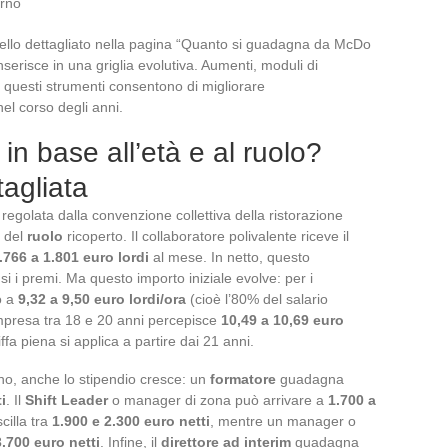
urno
uello dettagliato nella pagina “Quanto si guadagna da McDo
serisce in una griglia evolutiva. Aumenti, moduli di
 questi strumenti consentono di migliorare
el corso degli anni.
 in base all’età e al ruolo?
tagliata
egolata dalla convenzione collettiva della ristorazione
 del
ruolo
ricoperto. Il collaboratore polivalente riceve il
.766 a 1.801 euro lordi
al mese. In netto, questo
usi i premi. Ma questo importo iniziale evolve: per i
o a
9,32 a 9,50 euro lordi/ora
(cioè l’80% del salario
mpresa tra 18 e 20 anni percepisce
10,49 a 10,69 euro
fa piena si applica a partire dai 21 anni.
o, anche lo stipendio cresce: un
formatore
guadagna
i
. Il
Shift Leader
o manager di zona può arrivare a
1.700 a
cilla tra
1.900 e 2.300 euro netti
, mentre un manager o
3.700 euro netti
. Infine, il
direttore ad interim
guadagna