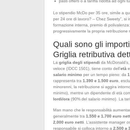
pasti offerti o a tariffa ridotta ad ogni t
Lo stipendio McDo per 35 ore, simile a q
per 24 ore di lavoro? – Chez Sweety”, si in
formazione interna, premio di polivalenza:
progressivamente la propria retribuzione n
Quali sono gli importi
Griglia retributiva det
La
griglia degli stipendi
da McDonald’s, r
veloce (IDCC 1501), tiene conto dell’
età
e
salario minimo
per un tempo pieno: da
1
rappresenta tra
1.390 e 1.500 euro
, escl
minorenni, la retribuzione si aggira intorn
minimo), mentre un dipendente di età co
lordi/ora
(90% del salario minimo). La tarif
Man mano che le responsabilità aumentan
generalmente tra
1.550 e 1.700 euro nett
2.000 euro netti
. L’assistente manager os
responsabile si colloca intorno a
2.500 a 