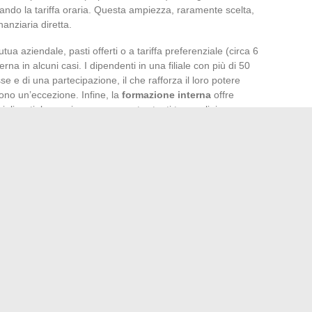
ndo la tariffa oraria. Questa ampiezza, raramente scelta,
anziaria diretta.
tua aziendale, pasti offerti o a tariffa preferenziale (circa 6
rna in alcuni casi. I dipendenti in una filiale con più di 50
 e di una partecipazione, il che rafforza il loro potere
ono un’eccezione. Infine, la
formazione interna
offre
cializzati, laurea in management… tanti trampolini per una
ita a una riga sulla busta paga né a una promessa di
nità e realtà che plasmano, mese dopo mese, il percorso di
ne, i numeri parlano, ma l’esperienza, essa, non si conta
mente a Eduservices MyCampus e approfittare dei suoi
ità business da conoscere per avere successo nel 2024
→