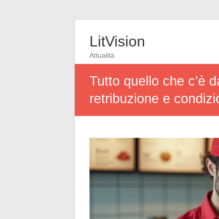
LitVision
Attualità
Tutto quello che c’è 
retribuzione e condizi