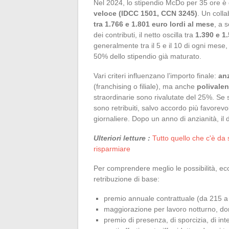
Nel 2024, lo stipendio McDo per 35 ore è 
veloce (IDCC 1501, CCN 3245)
. Un colla
tra 1.766 e 1.801 euro lordi al mese
, a 
dei contributi, il netto oscilla tra
1.390 e 1
generalmente tra il 5 e il 10 di ogni mese, 
50% dello stipendio già maturato.
Vari criteri influenzano l’importo finale:
anz
(franchising o filiale), ma anche
polivalen
straordinarie sono rivalutate del 25%. Se s
sono retribuiti, salvo accordo più favorev
giornaliere. Dopo un anno di anzianità, il
Ulteriori letture :
Tutto quello che c'è da 
risparmiare
Per comprendere meglio le possibilità, ec
retribuzione di base:
premio annuale contrattuale (da 215 a
maggiorazione per lavoro notturno, do
premio di presenza, di sporcizia, di int