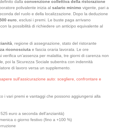
definito dalla
convenzione collettiva della ristorazione
boratore polivalente inizia al
salario minimo
vigente, pari a
seconda del ruolo e della localizzazione. Dopo la deduzione
.500 euro
, esclusi i premi. Le buste paga arrivano
con la possibilità di richiedere un anticipo equivalente al
ianità
, regione di assegnazione, stato del ristorante
za riconosciuta
e fascia oraria lavorata. Le ore
i verifica un’assenza per malattia, tre giorni di carenza non
ole, poi la Sicurezza Sociale subentra con indennità
 datore di lavoro versa un supplemento.
sapere sull'assicurazione auto: scegliere, confrontare e
co i vari premi e vantaggi che possono aggiungersi alla
 525 euro a seconda dell’anzianità)
menica o giorno festivo (fino a +100 %)
erruzione