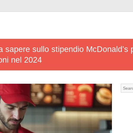
da sapere sullo stipendio McDonald’s 
oni nel 2024