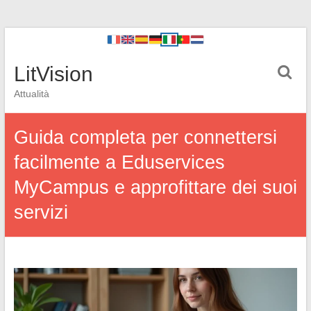
LitVision
Attualità
Guida completa per connettersi
facilmente a Eduservices
MyCampus e approfittare dei suoi
servizi