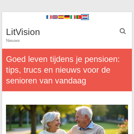
LitVision
Nieuws
Goed leven tijdens je pensioen:
tips, trucs en nieuws voor de
senioren van vandaag