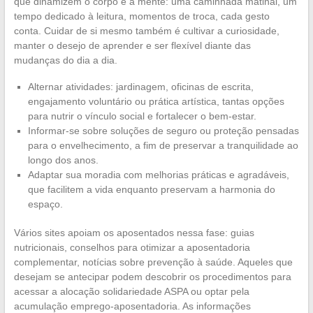
que dinamizem o corpo e a mente: uma caminhada matinal, um
tempo dedicado à leitura, momentos de troca, cada gesto
conta. Cuidar de si mesmo também é cultivar a curiosidade,
manter o desejo de aprender e ser flexível diante das
mudanças do dia a dia.
Alternar atividades: jardinagem, oficinas de escrita,
engajamento voluntário ou prática artística, tantas opções
para nutrir o vínculo social e fortalecer o bem-estar.
Informar-se sobre soluções de seguro ou proteção pensadas
para o envelhecimento, a fim de preservar a tranquilidade ao
longo dos anos.
Adaptar sua moradia com melhorias práticas e agradáveis,
que facilitem a vida enquanto preservam a harmonia do
espaço.
Vários sites apoiam os aposentados nessa fase: guias
nutricionais, conselhos para otimizar a aposentadoria
complementar, notícias sobre prevenção à saúde. Aqueles que
desejam se antecipar podem descobrir os procedimentos para
acessar a alocação solidariedade ASPA ou optar pela
acumulação emprego-aposentadoria. As informações