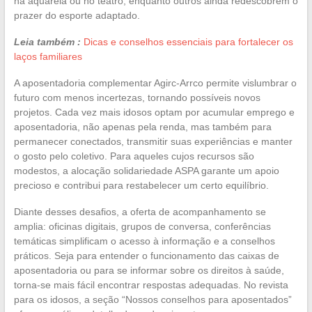
na aquarela ou no teatro, enquanto outros ainda redescobrem o
prazer do esporte adaptado.
Leia também :
Dicas e conselhos essenciais para fortalecer os
laços familiares
A aposentadoria complementar Agirc-Arrco permite vislumbrar o
futuro com menos incertezas, tornando possíveis novos
projetos. Cada vez mais idosos optam por acumular emprego e
aposentadoria, não apenas pela renda, mas também para
permanecer conectados, transmitir suas experiências e manter
o gosto pelo coletivo. Para aqueles cujos recursos são
modestos, a alocação solidariedade ASPA garante um apoio
precioso e contribui para restabelecer um certo equilíbrio.
Diante desses desafios, a oferta de acompanhamento se
amplia: oficinas digitais, grupos de conversa, conferências
temáticas simplificam o acesso à informação e a conselhos
práticos. Seja para entender o funcionamento das caixas de
aposentadoria ou para se informar sobre os direitos à saúde,
torna-se mais fácil encontrar respostas adequadas. No revista
para os idosos, a seção “Nossos conselhos para aposentados”