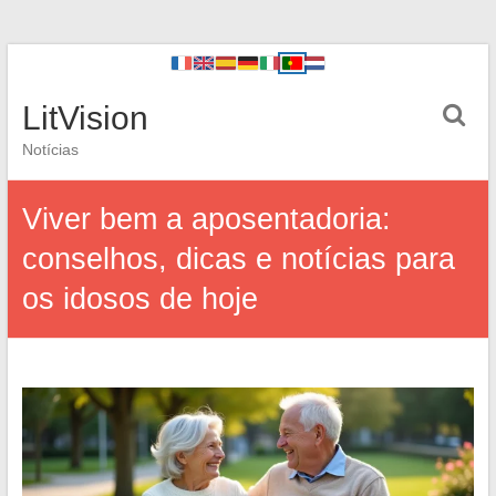
LitVision
Notícias
Viver bem a aposentadoria:
conselhos, dicas e notícias para
os idosos de hoje