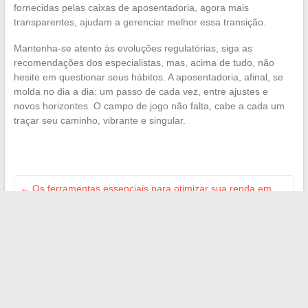
fornecidas pelas caixas de aposentadoria, agora mais
transparentes, ajudam a gerenciar melhor essa transição.
Mantenha-se atento às evoluções regulatórias, siga as
recomendações dos especialistas, mas, acima de tudo, não
hesite em questionar seus hábitos. A aposentadoria, afinal, se
molda no dia a dia: um passo de cada vez, entre ajustes e
novos horizontes. O campo de jogo não falta, cabe a cada um
traçar seu caminho, vibrante e singular.
←
Os ferramentas essenciais para otimizar sua renda em
trabalho temporário
Guia completo para se conectar facilmente ao Eduservices
MyCampus e aproveitar seus serviços
→
Search