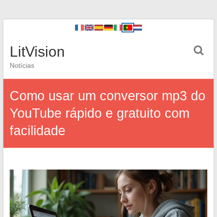
LitVision
Notícias
Como usar um conversor mp3 do
YouTube rápido e gratuito com
facilidade