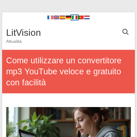
LitVision
Attualità
Come utilizzare un convertitore
mp3 YouTube veloce e gratuito
con facilità