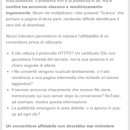
sulla pubblicità. Il problema non è la pubblicità in sé, ma
il
confine tra annuncio classico e reindirizzamento
ingannevole
. Alcuni siti moltiplicano i falsi pulsanti “Scarica” che
portano a pagine di terze parti, rendendo difficile identificare il
vero link di download.
Alcuni indicatori permettono di valutare l’affidabilità di un
convertitore prima di utilizzarlo:
Il sito utilizza il protocollo HTTPS? Un certificato SSL non
garantisce l’onestà del servizio, ma la sua assenza è un
chiaro segnale di allerta
I file convertiti vengono scaricati direttamente, o il sito
reindirizza a una pagina intermedia che richiede un’azione
aggiuntiva?
Il servizio annuncia chiaramente che nessun file viene
memorizzato sui suoi server dopo la conversione? NoTube,
ad esempio, mostra questa informazione
Le pubblicità rimangono in aree definite, o si aprono in pop-
up ad ogni clic?
Un convertitore affidabile non dovrebbe mai richiedere