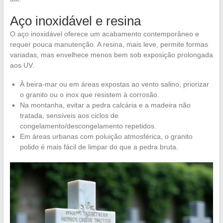
Aço inoxidável e resina
O aço inoxidável oferece um acabamento contemporâneo e
requer pouca manutenção. A resina, mais leve, permite formas
variadas, mas envelhece menos bem sob exposição prolongada
aos UV.
À beira-mar ou em áreas expostas ao vento salino, priorizar
o granito ou o inox que resistem à corrosão.
Na montanha, evitar a pedra calcária e a madeira não
tratada, sensíveis aos ciclos de
congelamento/descongelamento repetidos.
Em áreas urbanas com poluição atmosférica, o granito
polido é mais fácil de limpar do que a pedra bruta.