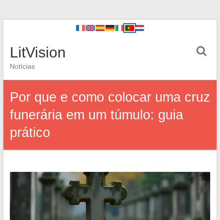
LitVision
Notícias
Por que e como colocar uma cruz
funerária em um túmulo: guia
prático