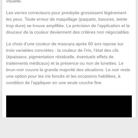
visuelle.
Les verres correcteurs pour presbytie grossissent légèrement
les yeux. Toute erreur de maquillage (paquets, bavures, teinte
trop dure) se trouve amplifiée. La précision de l’application et la
douceur de la couleur deviennent des critères non négociables.
Le choix d’une couleur de mascara après 60 ans repose sur
trois variables concrètes : la couleur de l’iris, l’état des cils
(épaisseur, pigmentation résiduelle, éventuels effets de
traitements médicaux) et la présence ou non de lunettes. Le
brun-noir couvre la grande majorité des situations. Le noir reste
une option pour les iris foncés et les occasions habillées, à
condition de l’appliquer en une seule couche fine.