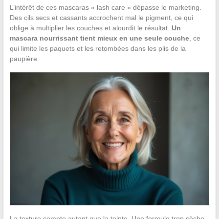
L’intérêt de ces mascaras « lash care » dépasse le marketing.
Des cils secs et cassants accrochent mal le pigment, ce qui
oblige à multiplier les couches et alourdit le résultat.
Un
mascara nourrissant tient mieux en une seule couche
, ce
qui limite les paquets et les retombées dans les plis de la
paupière.
La texture compte autant que la teinte. Une formule trop sèche