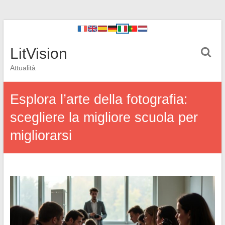
LitVision
Attualità
Esplora l’arte della fotografia:
scegliere la migliore scuola per
migliorarsi