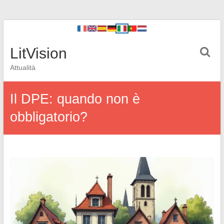
LitVision
Attualità
Il DPE: quando non è
obbligatorio?