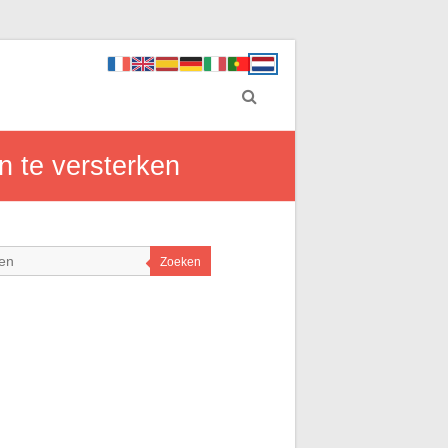
n te versterken
Zoeken