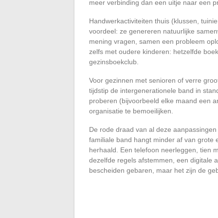
meer verbinding dan een uitje naar een p
Handwerkactiviteiten thuis (klussen, tuin
voordeel: ze genereren natuurlijke sam
mening vragen, samen een probleem opl
zelfs met oudere kinderen: hetzelfde boek
gezinsboekclub.
Voor gezinnen met senioren of verre groo
tijdstip de intergenerationele band in sta
proberen (bijvoorbeeld elke maand een a
organisatie te bemoeilijken.
De rode draad van al deze aanpassingen 
familiale band hangt minder af van grot
herhaald. Een telefoon neerleggen, tien 
dezelfde regels afstemmen, een digitale 
bescheiden gebaren, maar het zijn de geb