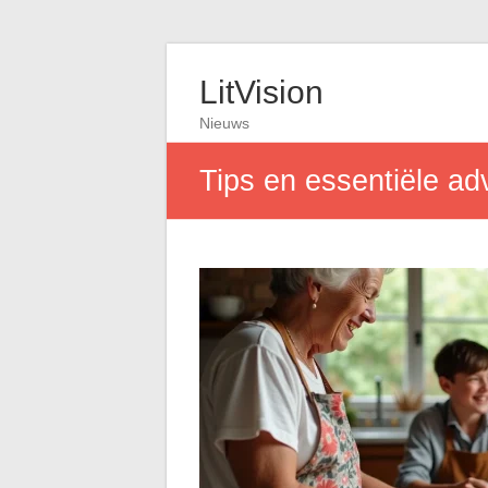
LitVision
Nieuws
Tips en essentiële ad