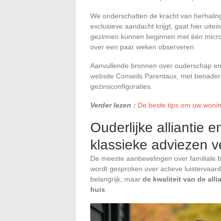
We onderschatten de kracht van herhaling
exclusieve aandacht krijgt, gaat hier uite
gezinnen kunnen beginnen met één micro-mo
over een paar weken observeren.
Aanvullende bronnen over ouderschap en
website Conseils Parentaux, met benaderi
gezinsconfiguraties.
Verder lezen :
De beste tips om uw woning
Ouderlijke alliantie 
klassieke adviezen v
De meeste aanbevelingen over familiale ba
wordt gesproken over actieve luistervaardi
belangrijk, maar
de kwaliteit van de all
huis
.