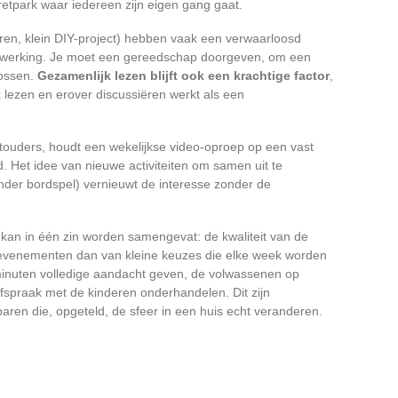
retpark waar iedereen zijn eigen gang gaat.
ieren, klein DIY-project) hebben vaak een verwaarloosd
enwerking. Je moet een gereedschap doorgeven, om een
ossen.
Gezamenlijk lezen blijft ook een krachtige factor
,
 lezen en erover discussiëren werkt als een
touders, houdt een wekelijkse video-oproep op een vast
nd. Het idee van nieuwe activiteiten om samen uit te
nder bordspel) vernieuwt de interesse zonder de
kan in één zin worden samengevat: de kwaliteit van de
e evenementen dan van kleine keuzes die elke week worden
minuten volledige aandacht geven, de volwassenen op
afspraak met de kinderen onderhandelen. Dit zijn
aren die, opgeteld, de sfeer in een huis echt veranderen.