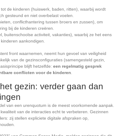
tot de kinderen (huiswerk, baden, ritten), waarbij wordt
ch gesteund en niet overbelast voelen.
ieten, conflicthantering tussen broers en zussen), om
ring bij de kinderen creëren.
 buitenschoolse activiteit, vakanties), waarbij ze het eens
 kinderen aankondigen.
tent front waarnemen, neemt hun gevoel van veiligheid
nkelijk van de gezinsconfiguraties (samengesteld gezin,
isprincipe blijft hetzelfde:
een regelmatig gesprek
tbare conflicten voor de kinderen
.
 het gezin: verder gaan dan
ingen
ddel van een urenquotum is de meest voorkomende aanpak.
waliteit van de interacties echt te verbeteren. Gezinnen
s: zij stellen expliciete digitale afspraken op,
shouden.
a 2023” van Common Sense Media, melden gezinnen die dit