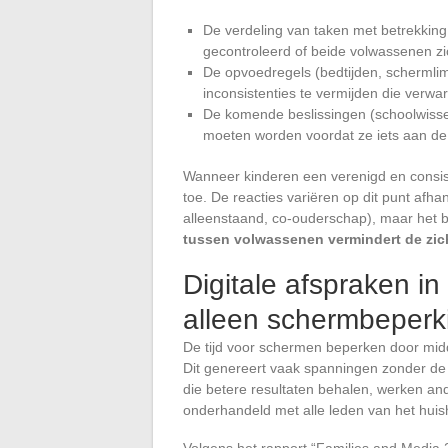
De verdeling van taken met betrekking 
gecontroleerd of beide volwassenen zi
De opvoedregels (bedtijden, schermlim
inconsistenties te vermijden die verwar
De komende beslissingen (schoolwissel,
moeten worden voordat ze iets aan de
Wanneer kinderen een verenigd en consis
toe. De reacties variëren op dit punt afha
alleenstaand, co-ouderschap), maar het bas
tussen volwassenen vermindert de zich
Digitale afspraken in
alleen schermbeperk
De tijd voor schermen beperken door mi
Dit genereert vaak spanningen zonder de k
die betere resultaten behalen, werken ander
onderhandeld met alle leden van het hui
Volgens het rapport “Families and Medi