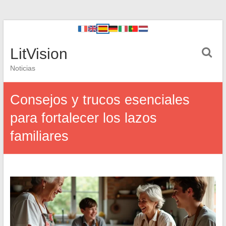
LitVision
Noticias
Consejos y trucos esenciales
para fortalecer los lazos
familiares