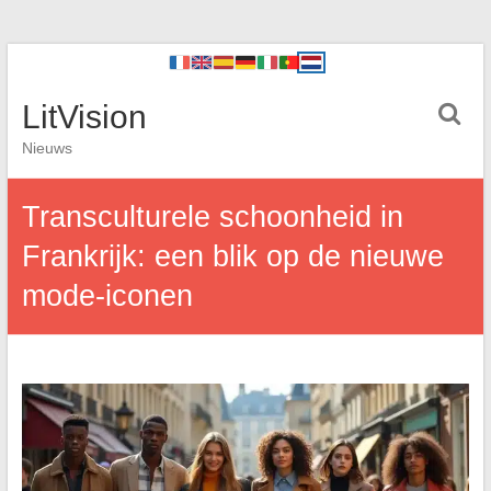
LitVision
Nieuws
Transculturele schoonheid in
Frankrijk: een blik op de nieuwe
mode-iconen