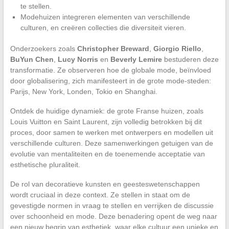
te stellen.
Modehuizen integreren elementen van verschillende
culturen, en creëren collecties die diversiteit vieren.
Onderzoekers zoals
Christopher Breward
,
Giorgio Riello
,
BuYun Chen
,
Lucy Norris
en
Beverly Lemire
bestuderen deze
transformatie. Ze observeren hoe de globale mode, beïnvloed
door globalisering, zich manifesteert in de grote mode-steden:
Parijs, New York, Londen, Tokio en Shanghai.
Ontdek de huidige dynamiek: de grote Franse huizen, zoals
Louis Vuitton en Saint Laurent, zijn volledig betrokken bij dit
proces, door samen te werken met ontwerpers en modellen uit
verschillende culturen. Deze samenwerkingen getuigen van de
evolutie van mentaliteiten en de toenemende acceptatie van
esthetische pluraliteit.
De rol van decoratieve kunsten en geesteswetenschappen
wordt cruciaal in deze context. Ze stellen in staat om de
gevestigde normen in vraag te stellen en verrijken de discussie
over schoonheid en mode. Deze benadering opent de weg naar
een nieuw begrip van esthetiek, waar elke cultuur een unieke en