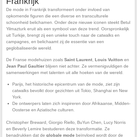
Frankrijk
De mode in Frankrijk transformeert onder invloed van
opkomende figuren die een diverse en transculturele
schoonheid belichamen. Onder deze nieuwe iconen steekt Betul
Yilmazturk eruit als een symbool van deze trend. Oorspronkelijk
uit Turkije, brengt zij een unieke touch naar de catwalks en
campagnes, en belichaamt zij de essentie van een
geglobaliseerde wereld.
De Franse modehuizen zoals
Saint Laurent
,
Louis Vuitton
en
Jean Paul Gaultier
blijven niet achter. Ze vermenigvuldigen de
samenwerkingen met talenten uit alle hoeken van de wereld.
Parijs, het historische epicentrum van de mode, ziet zijn
catwalks bevolkt door gezichten uit Tokio, Shanghai en New
York.
De ontwerpers laten zich inspireren door Afrikaanse, Midden-
Oosterse en Aziatische culturen.
Christopher Breward, Giorgio Riello, BuYun Chen, Lucy Norris
en Beverly Lemire bestuderen deze transformatie. Ze
benadrukken dat de
globale mode
beïnvloed wordt door de