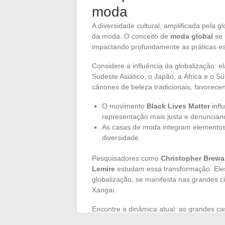
moda
A diversidade cultural, amplificada pela 
da moda. O conceito de
moda global
se 
impactando profundamente as práticas est
Considere a influência da globalização: e
Sudeste Asiático, o Japão, a África e o Su
cânones de beleza tradicionais, favorecen
O movimento
Black Lives Matter
infl
representação mais justa e denunciando
As casas de moda integram elementos 
diversidade.
Pesquisadores como
Christopher Brewa
Lemire
estudam essa transformação. Eles
globalização, se manifesta nas grandes c
Xangai.
Encontre a dinâmica atual: as grandes ca
envolvem plenamente nesse processo, col