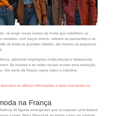
dade, vê surgir novas ícones da moda que redefinem os
 variadas, com traços únicos, cativam as passarelas e as
não se limita às grandes cidades; até mesmo as pequenas
l.
ncia, adotando inspirações multiculturais e destacando
ano. As revistas e as redes sociais ecoam essa evolução,
s. Um vento de frescor sopra sobre a indústria,
 descubra as últimas informações e fatos marcantes na
 moda na França
fluência de figuras emergentes que incorporam uma beleza
s novas ícones, Betul Yilmazturk se impõe como um símbolo