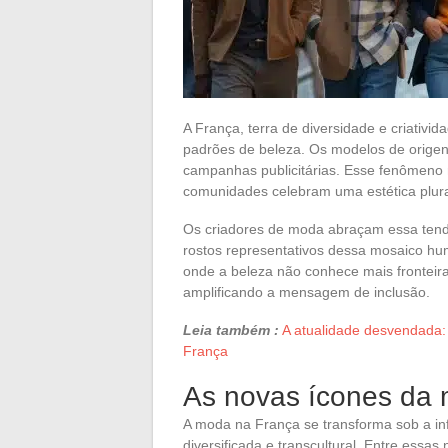
A França, terra de diversidade e criativi
padrões de beleza. Os modelos de origens
campanhas publicitárias. Esse fenômeno 
comunidades celebram uma estética plura
Os criadores de moda abraçam essa tendê
rostos representativos dessa mosaico hum
onde a beleza não conhece mais fronteira
amplificando a mensagem de inclusão.
Leia também :
A atualidade desvendada:
França
As novas ícones da
A moda na França se transforma sob a in
diversificada e transcultural. Entre essa