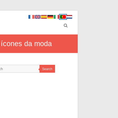
s ícones da moda
Search