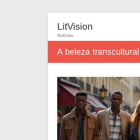
LitVision
Notícias
A beleza transcultur