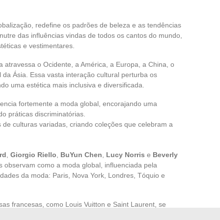
globalização, redefine os padrões de beleza e as tendências
nutre das influências vindas de todos os cantos do mundo,
éticas e vestimentares.
la atravessa o Ocidente, a América, a Europa, a China, o
l da Ásia. Essa vasta interação cultural perturba os
do uma estética mais inclusiva e diversificada.
uencia fortemente a moda global, encorajando uma
 práticas discriminatórias.
de culturas variadas, criando coleções que celebram a
rd
,
Giorgio Riello
,
BuYun Chen
,
Lucy Norris
e
Beverly
 observam como a moda global, influenciada pela
idades da moda: Paris, Nova York, Londres, Tóquio e
sas francesas, como Louis Vuitton e Saint Laurent, se
aborando com criadores e modelos de diversas culturas.