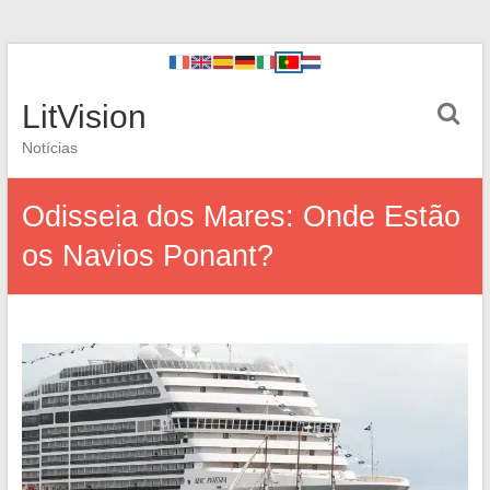
LitVision
Notícias
Odisseia dos Mares: Onde Estão
os Navios Ponant?