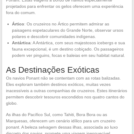
projetados para enfrentar os gelos oferecem uma experiência
fora do comum.
Ártico
: Os cruzeiros no Ártico permitem admirar as
paisagens espetaculares do Grande Norte, observar ursos
polares e descobrir comunidades indígenas.
Antártica
: A Antártica, com seus majestosos icebergs e sua
fauna excepcional, é um destino cobiçado. Os passageiros
podem ver pinguins, focas e baleias em seu habitat natural.
As Destinações Exóticas
Os navios Ponant não se contentam com as rotas balizadas.
Eles exploram também destinos exóticos, muitas vezes
inacessíveis a outras companhias de cruzeiros. Estes itinerários
permitem descobrir tesouros escondidos nos quatro cantos do
globo.
As ilhas do Pacífico Sul, como Tahiti, Bora Bora ou as
Marquesas, oferecem um cenário idílico para um cruzeiro
ponant. A beleza selvagem dessas ilhas, associada ao luxo
discreto dos navios, promete uma viagem inesquecível.