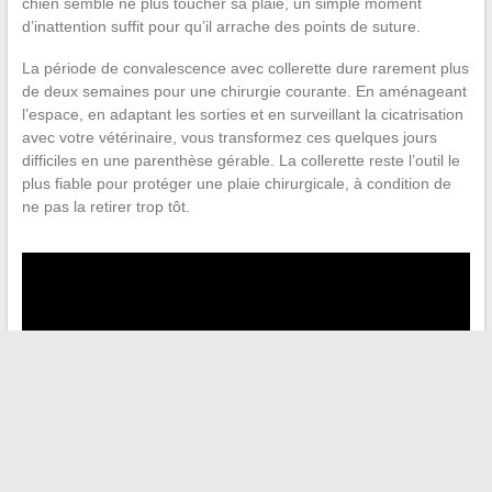
chien semble ne plus toucher sa plaie, un simple moment
d’inattention suffit pour qu’il arrache des points de suture.
La période de convalescence avec collerette dure rarement plus
de deux semaines pour une chirurgie courante. En aménageant
l’espace, en adaptant les sorties et en surveillant la cicatrisation
avec votre vétérinaire, vous transformez ces quelques jours
difficiles en une parenthèse gérable. La collerette reste l’outil le
plus fiable pour protéger une plaie chirurgicale, à condition de
ne pas la retirer trop tôt.