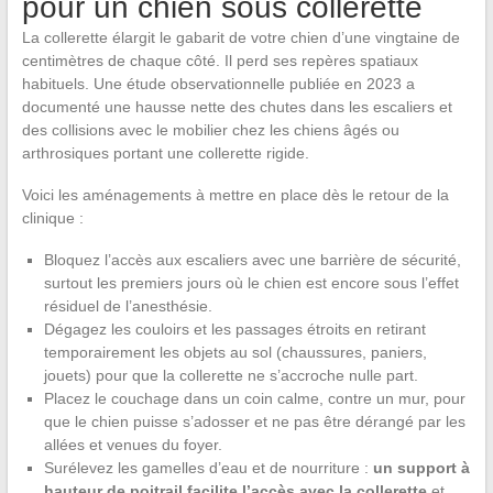
pour un chien sous collerette
La collerette élargit le gabarit de votre chien d’une vingtaine de
centimètres de chaque côté. Il perd ses repères spatiaux
habituels. Une étude observationnelle publiée en 2023 a
documenté une hausse nette des chutes dans les escaliers et
des collisions avec le mobilier chez les chiens âgés ou
arthrosiques portant une collerette rigide.
Voici les aménagements à mettre en place dès le retour de la
clinique :
Bloquez l’accès aux escaliers avec une barrière de sécurité,
surtout les premiers jours où le chien est encore sous l’effet
résiduel de l’anesthésie.
Dégagez les couloirs et les passages étroits en retirant
temporairement les objets au sol (chaussures, paniers,
jouets) pour que la collerette ne s’accroche nulle part.
Placez le couchage dans un coin calme, contre un mur, pour
que le chien puisse s’adosser et ne pas être dérangé par les
allées et venues du foyer.
Surélevez les gamelles d’eau et de nourriture :
un support à
hauteur de poitrail facilite l’accès avec la collerette
et