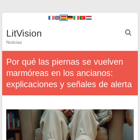
LitVision
Noticias
Por qué las piernas se vuelven
marmóreas en los ancianos:
explicaciones y señales de alerta