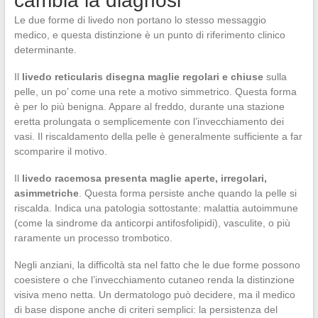
cambia la diagnosi
Le due forme di livedo non portano lo stesso messaggio
medico, e questa distinzione è un punto di riferimento clinico
determinante.
Il
livedo reticularis disegna maglie regolari e chiuse
sulla
pelle, un po’ come una rete a motivo simmetrico. Questa forma
è per lo più benigna. Appare al freddo, durante una stazione
eretta prolungata o semplicemente con l’invecchiamento dei
vasi. Il riscaldamento della pelle è generalmente sufficiente a far
scomparire il motivo.
Il
livedo racemosa presenta maglie aperte, irregolari,
asimmetriche
. Questa forma persiste anche quando la pelle si
riscalda. Indica una patologia sottostante: malattia autoimmune
(come la sindrome da anticorpi antifosfolipidi), vasculite, o più
raramente un processo trombotico.
Negli anziani, la difficoltà sta nel fatto che le due forme possono
coesistere o che l’invecchiamento cutaneo renda la distinzione
visiva meno netta. Un dermatologo può decidere, ma il medico
di base dispone anche di criteri semplici: la persistenza del