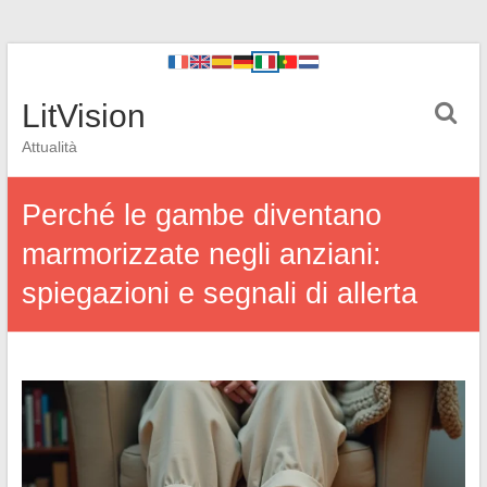
LitVision
Attualità
Perché le gambe diventano
marmorizzate negli anziani:
spiegazioni e segnali di allerta