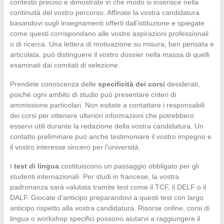
contesto preciso e dimostrate in che modo si inserisce nella
continuità del vostro percorso. Affinate la vostra candidatura
basandovi sugli insegnamenti offerti dall’istituzione e spiegate
come questi corrispondano alle vostre aspirazioni professionali
o di ricerca. Una lettera di motivazione su misura, ben pensata e
articolata, può distinguere il vostro dossier nella massa di quelli
esaminati dai comitati di selezione.
Prendete conoscenza delle
specificità dei corsi
desiderati,
poiché ogni ambito di studio può presentare criteri di
ammissione particolari. Non esitate a contattare i responsabili
dei corsi per ottenere ulteriori informazioni che potrebbero
esservi utili durante la redazione della vostra candidatura. Un
contatto preliminare può anche testimoniare il vostro impegno e
il vostro interesse sincero per l’università.
I
test di lingua
costituiscono un passaggio obbligato per gli
studenti internazionali. Per studi in francese, la vostra
padronanza sarà valutata tramite test come il TCF, il DELF o il
DALF. Giocate d’anticipo preparandovi a questi test con largo
anticipo rispetto alla vostra candidatura. Risorse online, corsi di
lingua o workshop specifici possono aiutarvi a raggiungere il