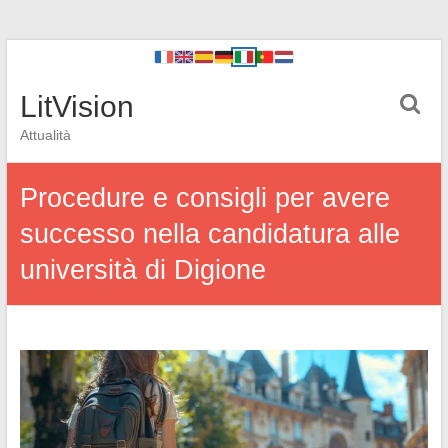
LitVision
Attualità
Procedure e consigli per avere
successo nella candidatura alle
università di Digione