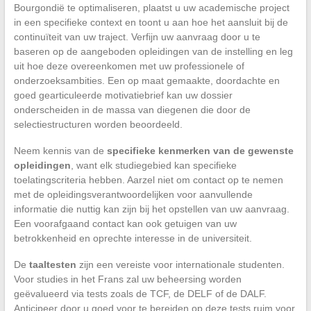
Bourgondië te optimaliseren, plaatst u uw academische project
in een specifieke context en toont u aan hoe het aansluit bij de
continuïteit van uw traject. Verfijn uw aanvraag door u te
baseren op de aangeboden opleidingen van de instelling en leg
uit hoe deze overeenkomen met uw professionele of
onderzoeksambities. Een op maat gemaakte, doordachte en
goed gearticuleerde motivatiebrief kan uw dossier
onderscheiden in de massa van diegenen die door de
selectiestructuren worden beoordeeld.
Neem kennis van de
specifieke kenmerken van de gewenste
opleidingen
, want elk studiegebied kan specifieke
toelatingscriteria hebben. Aarzel niet om contact op te nemen
met de opleidingsverantwoordelijken voor aanvullende
informatie die nuttig kan zijn bij het opstellen van uw aanvraag.
Een voorafgaand contact kan ook getuigen van uw
betrokkenheid en oprechte interesse in de universiteit.
De
taaltesten
zijn een vereiste voor internationale studenten.
Voor studies in het Frans zal uw beheersing worden
geëvalueerd via tests zoals de TCF, de DELF of de DALF.
Anticipeer door u goed voor te bereiden op deze tests ruim voor