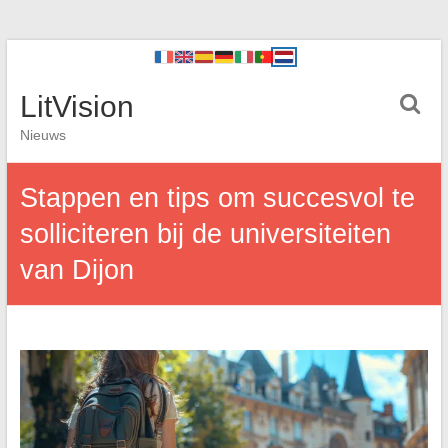
LitVision
Nieuws
Stappen en tips om succesvol te
solliciteren bij de universiteiten
van Dijon