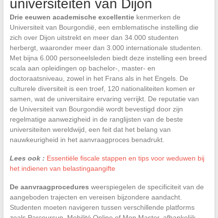
universiteiten van Dijon
Drie eeuwen academische excellentie
kenmerken de
Universiteit van Bourgondië, een emblematische instelling die
zich over Dijon uitstrekt en meer dan 34.000 studenten
herbergt, waaronder meer dan 3.000 internationale studenten.
Met bijna 6.000 personeelsleden biedt deze instelling een breed
scala aan opleidingen op bachelor-, master- en
doctoraatsniveau, zowel in het Frans als in het Engels. De
culturele diversiteit is een troef, 120 nationaliteiten komen er
samen, wat de universitaire ervaring verrijkt. De reputatie van
de Universiteit van Bourgondië wordt bevestigd door zijn
regelmatige aanwezigheid in de ranglijsten van de beste
universiteiten wereldwijd, een feit dat het belang van
nauwkeurigheid in het aanvraagproces benadrukt.
Lees ook :
Essentiële fiscale stappen en tips voor weduwen bij
het indienen van belastingaangifte
De aanvraagprocedures
weerspiegelen de specificiteit van de
aangeboden trajecten en vereisen bijzondere aandacht.
Studenten moeten navigeren tussen verschillende platforms
zoals Parcoursup, Mobilité Online of Mon Master, afhankelijk